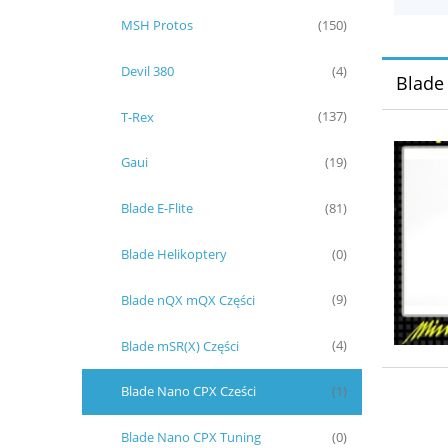
MSH Protos
(150)
Devil 380
(4)
Blade
T-Rex
(137)
Gaui
(19)
Blade E-Flite
(81)
Blade Helikoptery
(0)
Blade nQX mQX Części
(9)
Blade mSR(X) Części
(4)
Blade Nano CPX Cześci
(1)
Blade Nano CPX Tuning
(0)