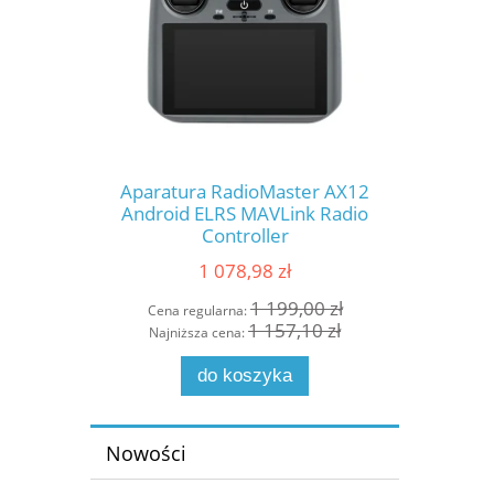
ars D1000
Aparatura RadioMaster AX12
Dron iFlig
annel | AC
Android ELRS MAVLink Radio
Pola
h
Controller
1 078,98 zł
0 zł
1 199,00 zł
Cena regularna:
Cena 
0 zł
1 157,10 zł
Najniższa cena:
Najni
do koszyka
Nowości