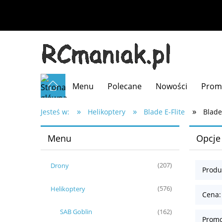
Menu
Polecane
Nowości
Prom
»
»
»
Jesteś w:
Helikoptery
Blade E-Flite
Blade
Menu
Opcje
Drony
(207)
Produ
Helikoptery
(576)
Cena:
SAB Goblin
(162)
Promo