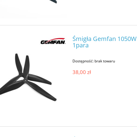
o TBS Caipirinha 2 Kit
Nadajnik HDZero Whoop Lite V
Śmigła Gemfan 1050W-3
581,60 zł
229,00 zł
1para
727,00 zł
269,00 zł
 regularna:
Cena regularna:
727,00 zł
269,00 zł
Dostępność:
brak towaru
iższa cena:
Najniższa cena:
38,00 zł
do koszyka
do koszyka