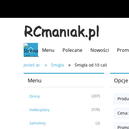
Menu
Polecane
Nowości
Prom
»
»
Jesteś w:
Śmigła
Śmigła od 10 cali
Menu
Opcje
Drony
(207)
Produ
Helikoptery
(576)
Cena:
Samoloty
(2)
Promo