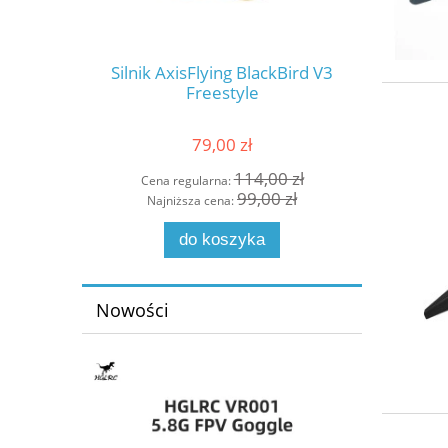
al FPV Air
Silnik AxisFlying BlackBird V3
Skrzydł
 HD
Freestyle
79,00 zł
0 zł
114,00 zł
Cena regularna:
Cena
 zł
99,00 zł
Najniższa cena:
Najn
do koszyka
Nowości