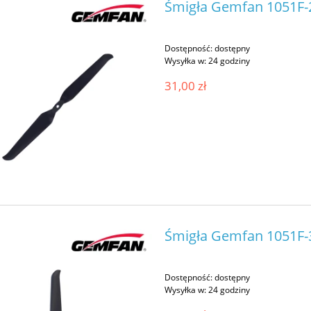
Śmigła Gemfan 1051F-2
Dostępność:
dostępny
Wysyłka w:
24 godziny
31,00 zł
RC Rekon10 PRO V2 O4
Rama HGLRC Rekon8 PRO O4 
ch long-range Frame
inch long-range Frame
529,00 zł
458,00 zł
adom o dostępności
do koszyka
Śmigła Gemfan 1051F-3
Dostępność:
dostępny
Wysyłka w:
24 godziny