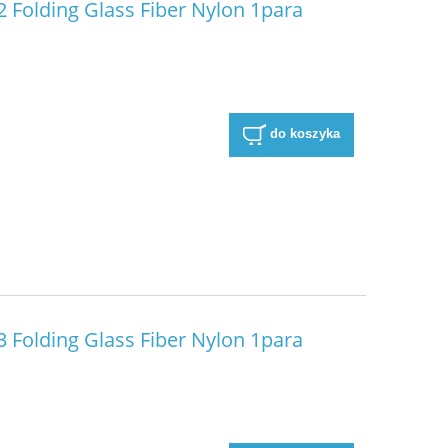
 Folding Glass Fiber Nylon 1para
do koszyka
8-
Rama HGLRC Rekon7 PRO V2 O4 7-
Rama HGLRC Nbl
inch long-range Frame
Freestyle Cine
425,00 zł
294,
powiadom o dostępności
do ko
 Folding Glass Fiber Nylon 1para